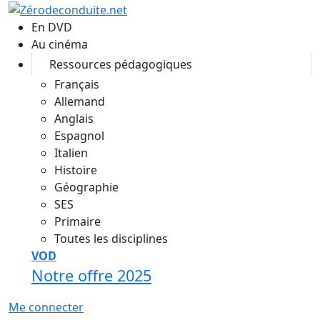
Aller au contenu principal
En DVD
Au cinéma
Ressources pédagogiques
Français
Allemand
Anglais
Espagnol
Italien
Histoire
Géographie
SES
Primaire
Toutes les disciplines
VOD
Notre offre 2025
Me connecter