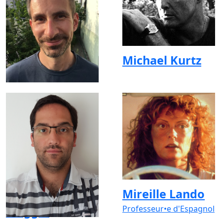
Michaël Jamann
Michael Kurtz
Mickaël Di
Mireille Lando
Maggio
Professeur•e d'Espagnol