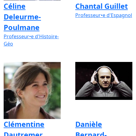
Céline
Chantal Guillet
Deleurme-
Professeur•e d'Espagnol
Poulmane
Professeur•e d'Histoire-
Géo
Clémentine
Danièle
Dautremer
Bernard-