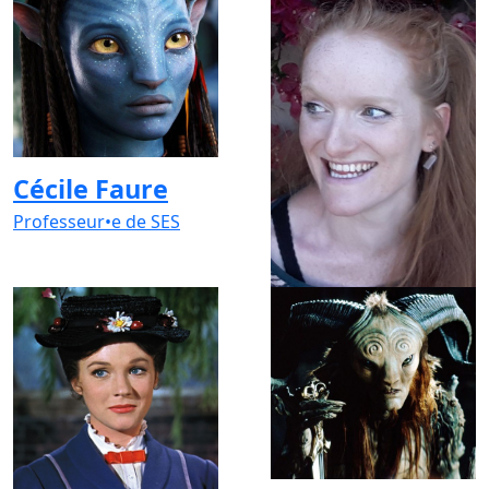
Cécile Faure
Céline Cayzac
Professeur•e de SES
Professeur•e de SES