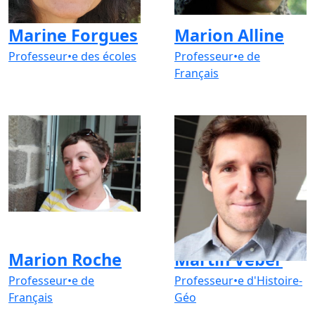
Marine Forgues
Marion Alline
Professeur•e des écoles
Professeur•e de
Français
Marion Roche
Martin Veber
Professeur•e de
Professeur•e d'Histoire-
Français
Géo