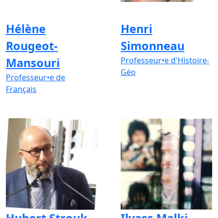
Hélène
Henri
Rougeot-
Simonneau
Mansouri
Professeur•e d'Histoire-
Géo
Professeur•e de
Français
Hubert Strouk
Ilyass Malki