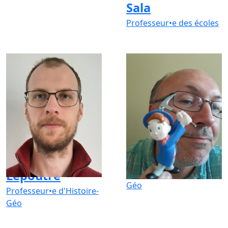
Sala
Professeur•e des écoles
Nicolas
Olivier Joos
Lepoutre
Professeur•e d'Histoire-
Géo
Professeur•e d'Histoire-
Géo