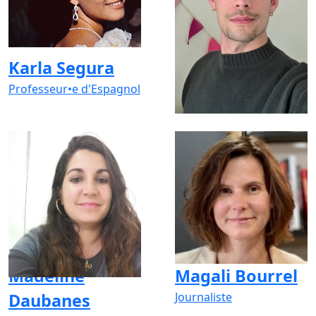
Karla Segura
Lucas Besnard
Professeur•e d'Espagnol
Professeur•e d'Italien
Madeline
Magali Bourrel
Daubanes
Journaliste