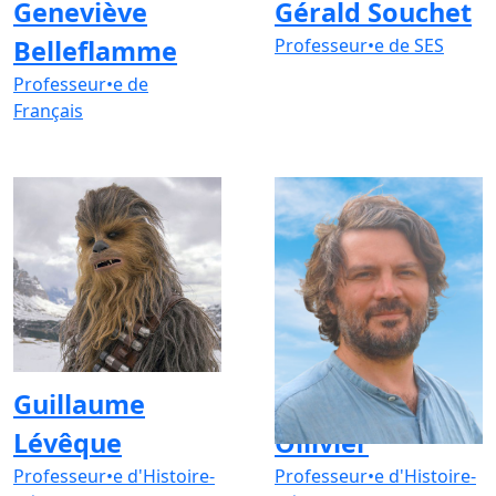
Geneviève
Gérald Souchet
Belleflamme
Professeur•e de SES
Professeur•e de
Français
Guillaume
Guillaume
Lévêque
Ollivier
Professeur•e d'Histoire-
Professeur•e d'Histoire-