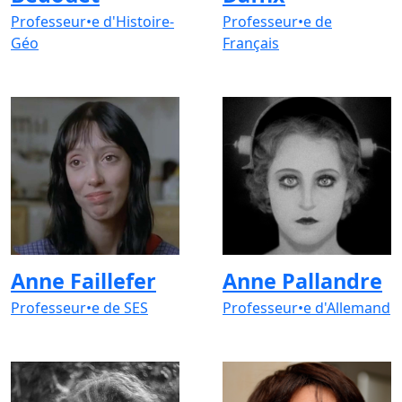
Professeur•e d'Histoire-
Professeur•e de
Géo
Français
Anne Faillefer
Anne Pallandre
Professeur•e de SES
Professeur•e d'Allemand