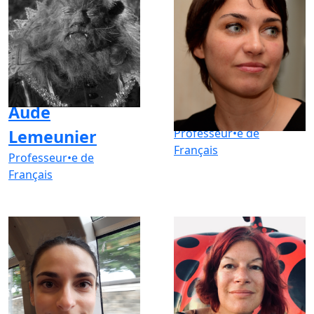
Aude
Aurélia Caton
Lemeunier
Professeur•e de
Français
Professeur•e de
Français