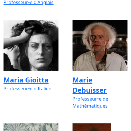
Professeur•e d'Anglais
Maria Gioitta
Marie
Professeur•e d'Italien
Debuisser
Professeur•e de
Mathématiques