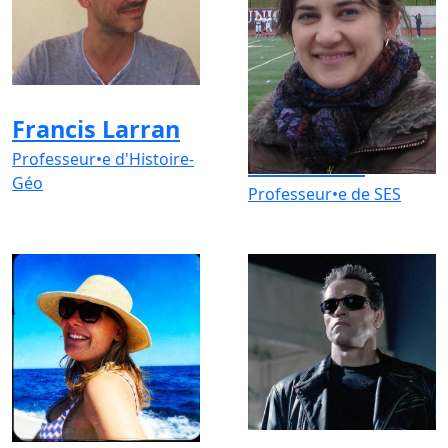
Francis Larran
Frédérique
Professeur•e d'Histoire-
Houseaux
Géo
Professeur•e de SES