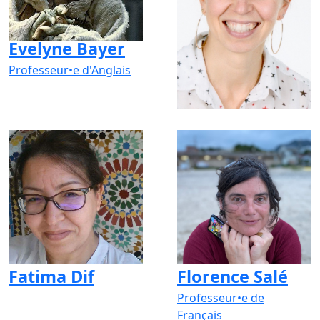
Evelyne Bayer
Fanny Renaud
Professeur•e d'Anglais
Professeur•e de
Sciences
Fatima Dif
Florence Salé
Professeur•e de
Français