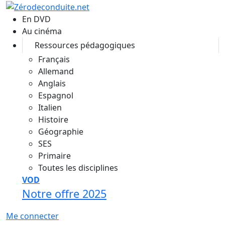
Aller au contenu principal
En DVD
Au cinéma
Ressources pédagogiques
Français
Allemand
Anglais
Espagnol
Italien
Histoire
Géographie
SES
Primaire
Toutes les disciplines
VOD
Notre offre 2025
Me connecter