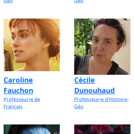
Géo
Géo
Caroline
Cécile
Fauchon
Dunouhaud
Professeur•e de
Professeur•e d'Histoire-
Français
Géo