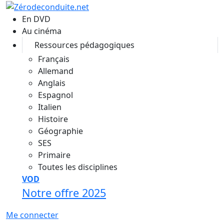
Aller au contenu principal
En DVD
Au cinéma
Ressources pédagogiques
Français
Allemand
Anglais
Espagnol
Italien
Histoire
Géographie
SES
Primaire
Toutes les disciplines
VOD
Notre offre 2025
Me connecter