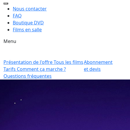
Nous contacter
FAQ
Boutique DVD
Films en salle
Menu
Présentation de l'offre
Tous les films
Abonnement
Tarifs
Comment ça marche ?
et devis
Questions fréquentes