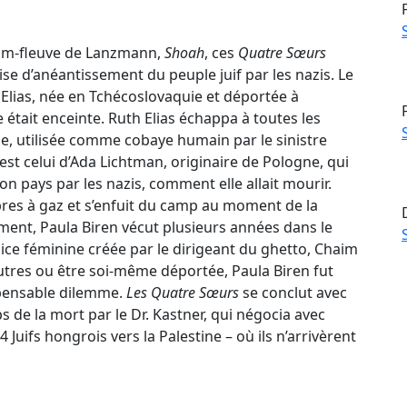
film-fleuve de Lanzmann,
Shoah
, ces
Quatre Sœurs
ise d’anéantissement du peuple juif par les nazis. Le
lias, née en Tchécoslovaquie et déportée à
 était enceinte. Ruth Elias échappa à toutes les
lle, utilisée comme cobaye humain par le sinistre
t celui d’Ada Lichtman, originaire de Pologne, qui
on pays par les nazis, comment elle allait mourir.
res à gaz et s’enfuit du camp au moment de la
ment, Paula Biren vécut plusieurs années dans le
ice féminine créée par le dirigeant du ghetto, Chaim
tres ou être soi-même déportée, Paula Biren fut
mpensable dilemme.
Les Quatre Sœurs
se conclut avec
 de la mort par le Dr. Kastner, qui négocia avec
Juifs hongrois vers la Palestine – où ils n’arrivèrent