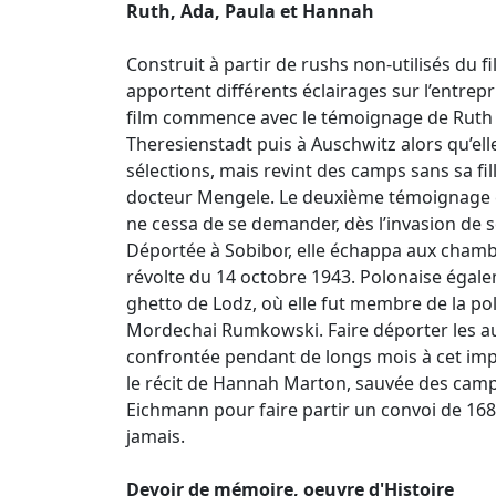
Ruth, Ada, Paula et Hannah
Construit à partir de rushs non-utilisés du 
apportent différents éclairages sur l’entrepr
film commence avec le témoignage de Ruth E
Theresienstadt puis à Auschwitz alors qu’elle
sélections, mais revint des camps sans sa fi
docteur Mengele. Le deuxième témoignage es
ne cessa de se demander, dès l’invasion de s
Déportée à Sobibor, elle échappa aux chamb
révolte du 14 octobre 1943. Polonaise égale
ghetto de Lodz, où elle fut membre de la pol
Mordechai Rumkowski. Faire déporter les au
confrontée pendant de longs mois à cet i
le récit de Hannah Marton, sauvée des camps
Eichmann pour faire partir un convoi de 1684 
jamais.
Devoir de mémoire, oeuvre d'Histoire