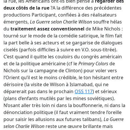
la rue, les Américains ont-ils bien pensé à
regarder des
deux côtés de la rue
?A la différence des précédentes
productions Participant, confiées à des réalisateurs
émergents,
La Guerre selon Charlie Wilson
souffre hélas
du
traitement assez conventionnel
de Mike Nichols :
tourné sur le mode de la comédie satirique, le film fait
la part belle à ses acteurs et se gargarise de dialogues
ciselés (parfois difficiles à suivre en V.O. sous-titrée).
C’est quand il quitte les couloirs du congrès américain
et de la politique américaine (cf le
Primary Colors
de
Nichols sur la campagne de Clinton) pour voler vers
l’Orient qu’il est le moins crédible, le ton hésitant entre
dérisoire (la visite de Wilson à Islamabad, qui ne
déparerait pas dans le prochain
OSS 117
) et sérieux
(plans d’enfants mutilés par les mines soviétiques).
N’osant aller très loin ni dans la bouffonnerie, ni dans la
dénonciation politique (il faut vraiment tendre l’oreille
pour saisir les allusions aux futures talibans),
La Guerre
selon Charlie Wilson
reste une œuvre brillante mais