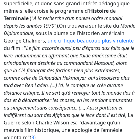
superficielle, et donc sans grand intérêt pédagogique
même si elle croise le programme d'
Histoire
de
Terminale
("
A la recherche d’un nouvel ordre mondial
depuis les années 1970
").On trouvera sur le site du
Monde
Diplomatique
, sous la plume de l’historien américain
George Chalmers,
une critique beaucoup plus virulente
du film : "
Le
film accorde aussi peu d’égards aux faits que le
livre, notamment en affirmant que l’aide américaine était
principalement destinée au commandant Massoud, alors
que la CIA finançait des factions bien plus extrémistes,
comme celle de Gulbuddin Hekmatyar, qui s’associera plus
tard avec Ben Laden.
(…) ici, le comique ne crée aucune
distance critique. Il ne sert qu’à renvoyer tout le monde dos à
dos et à dédramatiser les choses, en les rendant amusantes
ou simplement sans conséquence. (…) Aussi partisan et
indifférent au sort des Afghans que le livre dont il est tiré,
La
Guerre selon Charlie Wilson
est, "
davantage qu’un
mauvais film historique, une apologie de l’amnésie
volontaire"(
3
)