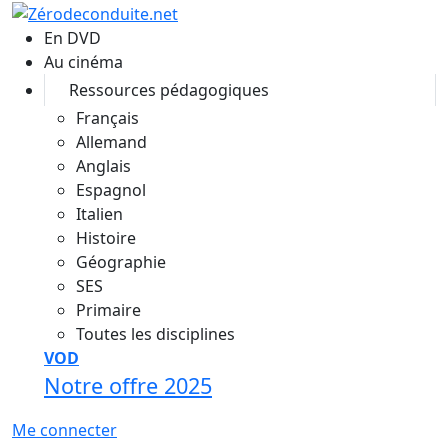
Aller au contenu principal
En DVD
Au cinéma
Ressources pédagogiques
Français
Allemand
Anglais
Espagnol
Italien
Histoire
Géographie
SES
Primaire
Toutes les disciplines
VOD
Notre offre 2025
Me connecter