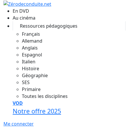
Aller au contenu principal
En DVD
Au cinéma
Ressources pédagogiques
Français
Allemand
Anglais
Espagnol
Italien
Histoire
Géographie
SES
Primaire
Toutes les disciplines
VOD
Notre offre 2025
Me connecter