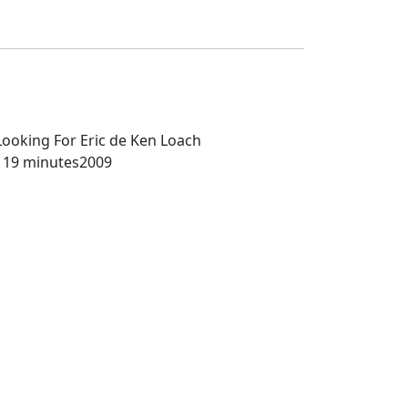
Looking For Eric
de Ken Loach
119 minutes
2009