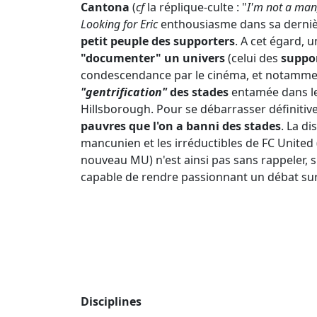
Cantona
(
cf
la réplique-culte : "
I'm not a man
Looking for Eric
enthousiasme dans sa dernièr
petit peuple des supporters
. A cet égard, u
"documenter" un univers
(celui des
suppor
condescendance par le cinéma, et notamme
"gentrification"
des stades
entamée dans le
Hillsborough. Pour se débarrasser définiti
pauvres que l'on a banni des stades
. La d
mancunien et les irréductibles de FC United
nouveau MU) n'est ainsi pas sans rappeler, 
capable de rendre passionnant un débat sur 
Disciplines