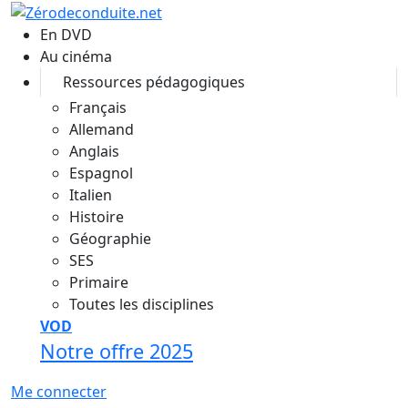
Aller au contenu principal
En DVD
Au cinéma
Ressources pédagogiques
Français
Allemand
Anglais
Espagnol
Italien
Histoire
Géographie
SES
Primaire
Toutes les disciplines
VOD
Notre offre 2025
Me connecter