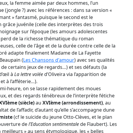
reux, la femme aimée par deux hommes, l’un
ue (jongle ?) avec les références : dans sa version «
’amant » fantasmé, puisque le second est le
grâce juvénile (celle des interprètes des trois
moignage sur l’époque (les amours adolescentes
 perd de la richesse thématique du roman
ses, celle de l'âge et de la durée contre celle de la
noré adapte finalement Madame de La Fayette
Beaupain (
Les Chansons d'amour
) avec ses qualités
ité de certains jeux de regards…) et ses défauts (la
d’œil à
La lettre volée
d’Oliveira via l’apparition de
t à l’afféterie…).
demi-heure, on se lasse rapidement des moues
ux, et des regards ténébreux de l’interprète fétiche
 XVIème
(siècle)
au
XVIème (arrondissement)
, au
ultat de l’affadir, d’autant qu’elle s’accompagne dune
miste
(cf le suicide du jeune Otto-Clèves, et le plan
l’ouverture de
l’Education sentimentale
de Flaubert). Les
« meilleurs » au sens étymologique, les « belles