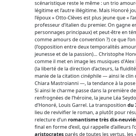
scénaristique reste le même : un trio amou
légitime et l’autre illégitime. Mais Honoré jo
l’époux » Otto-Clèves est plus jeune que « l
professeur d’italien du premier. On gagne en 
personnages principaux) et peut-être en té
comme amours de convention ?) ce que l’on
(l’opposition entre deux temporalités amoureu
jeunesse et de la passion)… Christophe Ho
comme il met en image les musiques d'Alex 
(la liberté de la direction d’acteurs, la fluid
manie de la citation cinéphile — ainsi le clin 
Chiara Mastroianni —, la tendance à la pose e
Si ainsi le charme passe dans la première 
renfrognées de l’héroïne, la jeune Léa Seydo
d’Honoré, Louis Garrel. La transposition
du
lieu de revivifier le roman, a plutôt pour rés
relecture d’un
romantisme très dix-neuvié
final en forme d’exil, qui rappelle d’ailleurs 
aristocrates
parés de toutes les vertus, les 