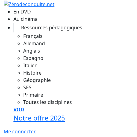
Aller au contenu principal
En DVD
Au cinéma
Ressources pédagogiques
Français
Allemand
Anglais
Espagnol
Italien
Histoire
Géographie
SES
Primaire
Toutes les disciplines
VOD
Notre offre 2025
Me connecter