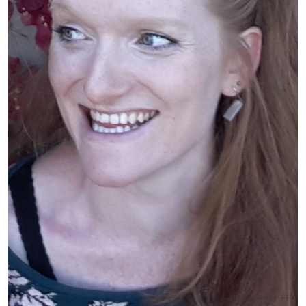
Céline Cayzac
Professeur•e de SES
Céline est enseignante de Sciences Économiques et
Sociales en prépa B/L. Son premier cinéma en plein air ?
C'était un soir d'orage. Le film ? C'était
Twister
. La nuit
fut courte...
Voir toute l'équipe