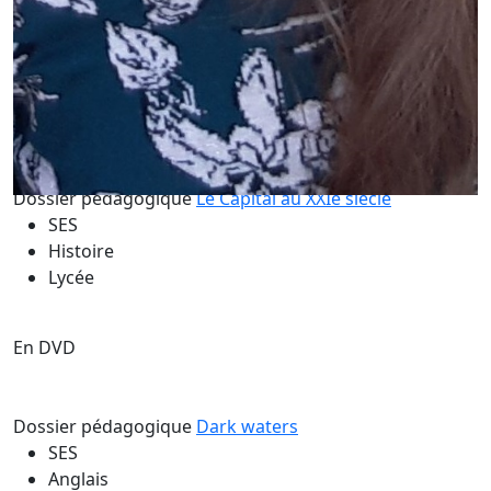
Toutes ses ressources
pédagogiques
Dossier pédagogique
Le Capital au XXIe siècle
SES
Histoire
Lycée
En DVD
Dossier pédagogique
Dark waters
SES
Anglais