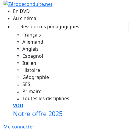
Aller au contenu principal
En DVD
Au cinéma
Ressources pédagogiques
Français
Allemand
Anglais
Espagnol
Italien
Histoire
Géographie
SES
Primaire
Toutes les disciplines
VOD
Notre offre 2025
Me connecter