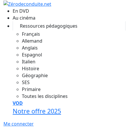
Aller au contenu principal
En DVD
Au cinéma
Ressources pédagogiques
Français
Allemand
Anglais
Espagnol
Italien
Histoire
Géographie
SES
Primaire
Toutes les disciplines
VOD
Notre offre 2025
Me connecter