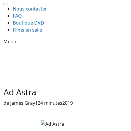
Nous contacter
FAQ
Boutique DVD
Films en salle
Menu
Ad Astra
Année de sortie du film
de James Gray
124 minutes
2019