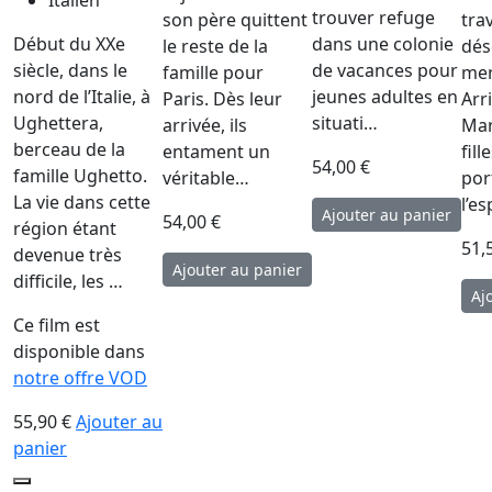
Italien
trouver refuge
son père quittent
tra
Début du XXe
dans une colonie
le reste de la
dés
siècle, dans le
de vacances pour
famille pour
mer
nord de l’Italie, à
jeunes adultes en
Paris. Dès leur
Arr
Ughettera,
situati…
arrivée, ils
Mar
berceau de la
entament un
fil
54,00 €
famille Ughetto.
véritable…
por
La vie dans cette
l’e
54,00 €
région étant
51,
devenue très
difficile, les …
Ce film est
disponible dans
notre offre VOD
55,90 €
Ajouter au
panier