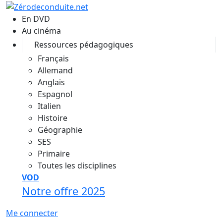
Aller au contenu principal
En DVD
Au cinéma
Ressources pédagogiques
Français
Allemand
Anglais
Espagnol
Italien
Histoire
Géographie
SES
Primaire
Toutes les disciplines
VOD
Notre offre 2025
Me connecter