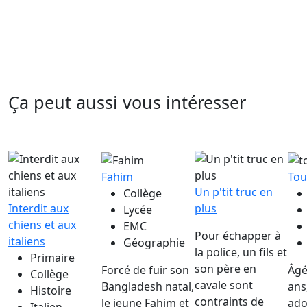
Ça peut aussi vous intéresser
Fahim
Tou
Un p'tit truc en
Collège
Interdit aux
plus
Lycée
chiens et aux
EMC
Pour échapper à
italiens
Géographie
la police, un fils et
Primaire
son père en
Forcé de fuir son
Âgé
Collège
cavale sont
Bangladesh natal,
ans
Histoire
contraints de
le jeune Fahim et
ado