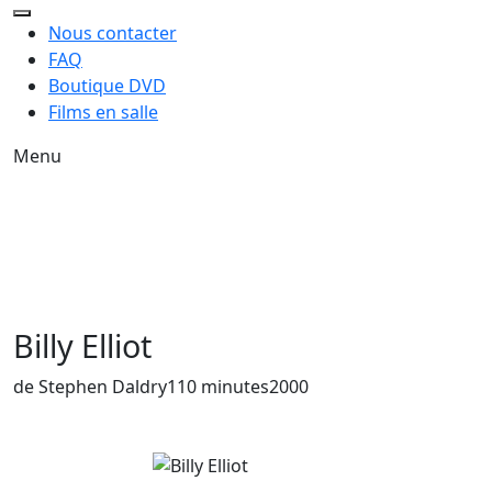
Nous contacter
FAQ
Boutique DVD
Films en salle
Menu
Billy Elliot
Année de sortie du film
de Stephen Daldry
110 minutes
2000