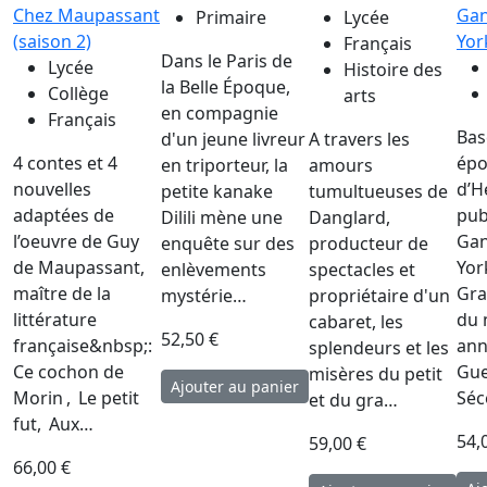
Chez Maupassant
Gan
Primaire
Lycée
(saison 2)
Yor
Français
Dans le Paris de
Lycée
Histoire des
la Belle Époque,
Collège
arts
en compagnie
Français
Bas
d'un jeune livreur
A travers les
4 contes et 4
ép
en triporteur, la
amours
nouvelles
d’H
petite kanake
tumultueuses de
adaptées de
pub
Dilili mène une
Danglard,
l’oeuvre de Guy
Gan
enquête sur des
producteur de
de Maupassant,
Yor
enlèvements
spectacles et
maître de la
Gr
mystérie…
propriétaire d'un
littérature
du 
cabaret, les
52,50 €
française&nbsp;:
ann
splendeurs et les
Ce cochon de
Gue
misères du petit
Morin , Le petit
Séc
et du gra…
fut, Aux…
54,
59,00 €
66,00 €