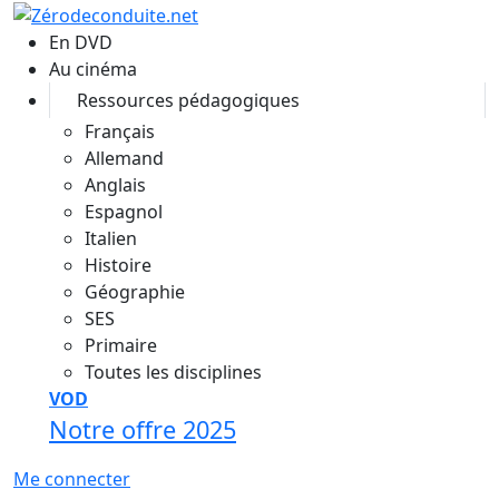
Aller au contenu principal
En DVD
Au cinéma
Ressources pédagogiques
Français
Allemand
Anglais
Espagnol
Italien
Histoire
Géographie
SES
Primaire
Toutes les disciplines
VOD
Notre offre 2025
Me connecter