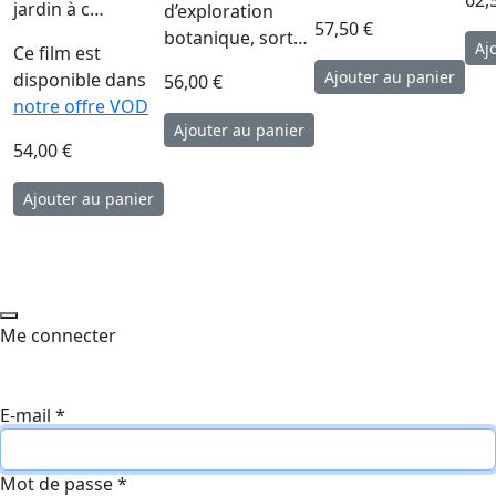
62,
jardin à c…
d’exploration
57,50 €
botanique, sort…
Ce film est
disponible dans
56,00 €
notre offre VOD
54,00 €
Me connecter
E-mail
*
Mot de passe
*