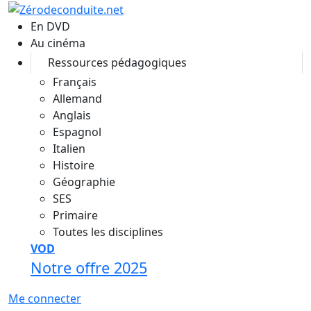
Aller au contenu principal
En DVD
Au cinéma
Ressources pédagogiques
Français
Allemand
Anglais
Espagnol
Italien
Histoire
Géographie
SES
Primaire
Toutes les disciplines
VOD
Notre offre 2025
Me connecter