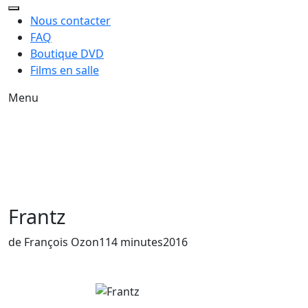
Nous contacter
FAQ
Boutique DVD
Films en salle
Menu
Frantz
Année de sortie du film
de François Ozon
114 minutes
2016