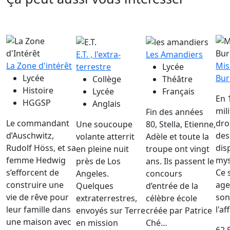
E.T. , l'extra-
Les Amandiers
La Zone d'intérêt
Mis
terrestre
Lycée
Lycée
Bur
Collège
Théâtre
Histoire
Lycée
Français
En 
HGGSP
Anglais
mil
Fin des années
Le commandant
dro
Une soucoupe
80, Stella, Etienne,
d’Auschwitz,
des
volante atterrit
Adèle et toute la
Rudolf Höss, et sa
dis
en pleine nuit
troupe ont vingt
femme Hedwig
mys
près de Los
ans. Ils passent le
s’efforcent de
Ce 
Angeles.
concours
construire une
age
Quelques
d’entrée de la
vie de rêve pour
son
extraterrestres,
célèbre école
leur famille dans
l'af
envoyés sur Terre
créée par Patrice
une maison avec
en mission
Ché…