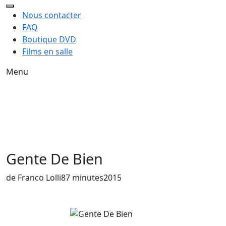
Nous contacter
FAQ
Boutique DVD
Films en salle
Menu
Gente De Bien
Année de sortie du film
de Franco Lolli
87 minutes
2015