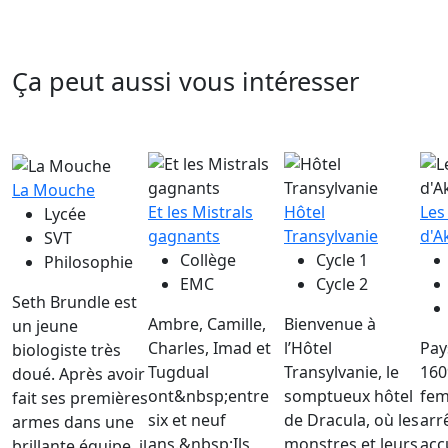
Ça peut aussi vous intéresser
La Mouche
Et les Mistrals
Hôtel
Les
Lycée
gagnants
Transylvanie
d'A
SVT
Collège
Cycle 1
Philosophie
EMC
Cycle 2
Seth Brundle est
Ambre, Camille,
Bienvenue à
un jeune
Charles, Imad et
l’Hôtel
Pay
biologiste très
Tugdual
Transylvanie, le
160
doué. Après avoir
ont&nbsp;entre
somptueux hôtel
fem
fait ses premières
six et neuf
de Dracula, où les
arr
armes dans une
ans.&nbsp;Ils
monstres et leurs
acc
brillante équipe, il