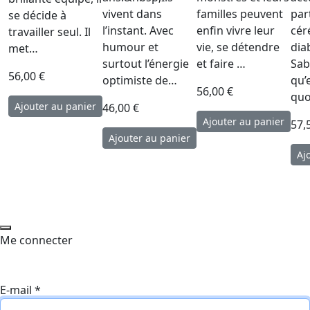
vivent dans
familles peuvent
par
se décide à
l’instant. Avec
enfin vivre leur
cér
travailler seul. Il
humour et
vie, se détendre
dia
met…
surtout l’énergie
et faire …
Sab
56,00 €
optimiste de…
qu’e
56,00 €
quo
46,00 €
57,
Me connecter
E-mail
*