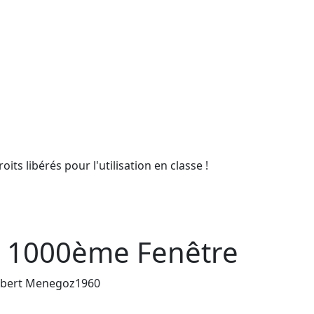
ts libérés pour l'utilisation en classe !
 1000ème Fenêtre
Année de sortie du film
obert Menegoz
1960