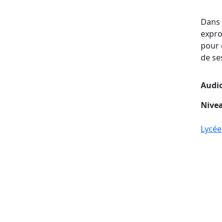
Dans 
expro
pour 
de se
Audio
Nivea
Lycée