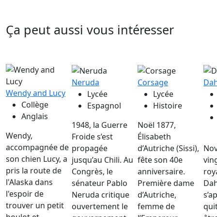
Ça peut aussi vous intéresser
Neruda
Corsage
Da
Wendy and Lucy
Lycée
Lycée
Collège
Espagnol
Histoire
Anglais
1948, la Guerre
Noël 1877,
Wendy,
Froide s’est
Élisabeth
accompagnée de
propagée
d’Autriche (Sissi),
Nov
son chien Lucy, a
jusqu’au Chili. Au
fête son 40e
vin
pris la route de
Congrès, le
anniversaire.
roy
l'Alaska dans
sénateur Pablo
Première dame
Da
l'espoir de
Neruda critique
d’Autriche,
s’a
trouver un petit
ouvertement le
femme de
qui