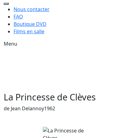
Nous contacter
FAQ
Boutique DVD
Films en salle
Menu
La Princesse de Clèves
Année de sortie du film
de Jean Delannoy
1962