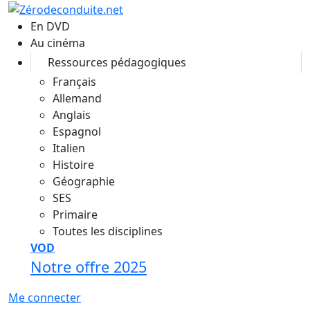
Aller au contenu principal
En DVD
Au cinéma
Ressources pédagogiques
Français
Allemand
Anglais
Espagnol
Italien
Histoire
Géographie
SES
Primaire
Toutes les disciplines
VOD
Notre offre 2025
Me connecter