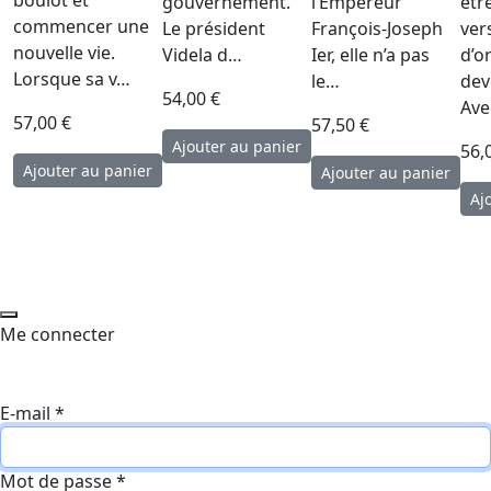
boulot et
gouvernement.
l’Empereur
êtr
commencer une
Le président
François-Joseph
ver
nouvelle vie.
Videla d…
Ier, elle n’a pas
d’or
Lorsque sa v…
le…
dev
54,00 €
Ave
57,00 €
57,50 €
56,
Me connecter
E-mail
*
Mot de passe
*