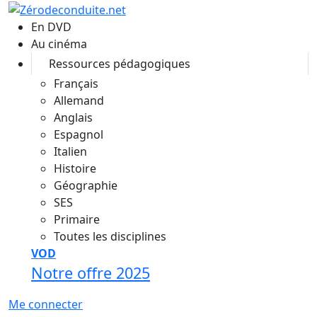
Aller au contenu principal
En DVD
Au cinéma
Ressources pédagogiques
Français
Allemand
Anglais
Espagnol
Italien
Histoire
Géographie
SES
Primaire
Toutes les disciplines
VOD
Notre offre 2025
Me connecter