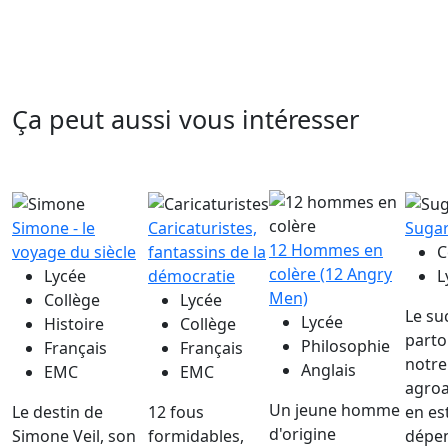
Ça peut aussi vous intéresser
Simone - le
Caricaturistes,
Suga
12 Hommes en
voyage du siècle
fantassins de la
C
colère (12 Angry
Lycée
démocratie
L
Men)
Collège
Lycée
Le su
Lycée
Histoire
Collège
parto
Philosophie
Français
Français
notre
Anglais
EMC
EMC
agroa
Un jeune homme
Le destin de
12 fous
en es
d'origine
Simone Veil, son
formidables,
dépe