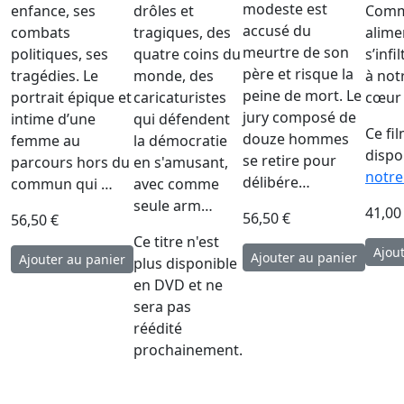
modeste est
enfance, ses
drôles et
Comm
accusé du
combats
tragiques, des
alime
meurtre de son
politiques, ses
quatre coins du
s’infi
père et risque la
tragédies. Le
monde, des
à not
peine de mort. Le
portrait épique et
caricaturistes
cœur
jury composé de
intime d’une
qui défendent
Ce fi
douze hommes
femme au
la démocratie
dispo
se retire pour
parcours hors du
en s'amusant,
notre
délibére…
commun qui …
avec comme
seule arm…
41,00
56,50 €
56,50 €
Ce titre n'est
plus disponible
en DVD et ne
sera pas
réédité
prochainement.