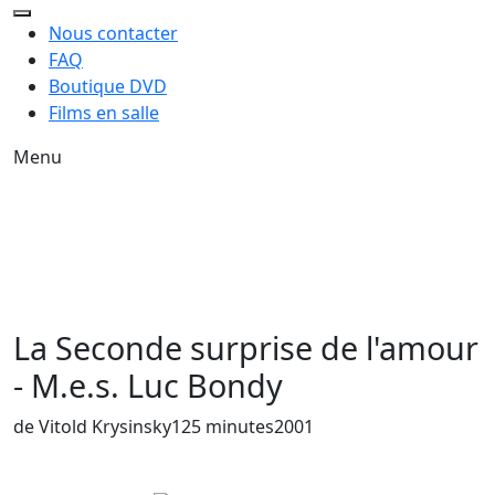
Nous contacter
FAQ
Boutique DVD
Films en salle
Menu
La Seconde surprise de l'amour
- M.e.s. Luc Bondy
Année de sortie du film
de Vitold Krysinsky
125 minutes
2001