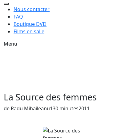
Nous contacter
FAQ
Boutique DVD
Films en salle
Menu
La Source des femmes
Année de sortie du film
de Radu Mihaileanu
130 minutes
2011