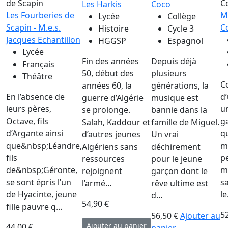
Les Harkis
Coco
Les Fourberies de
M
Lycée
Collège
Scapin - M.e.s.
C
Histoire
Cycle 3
Jacques Echantillon
HGGSP
Espagnol
Lycée
Fin des années
Depuis déjà
Français
50, début des
plusieurs
Théâtre
C
années 60, la
générations, la
En l’absence de
d’
guerre d’Algérie
musique est
leurs pères,
un
se prolonge.
bannie dans la
Octave, fils
ga
Salah, Kaddour et
famille de Miguel.
d’Argante ainsi
qu
d’autres jeunes
Un vrai
que&nbsp;Léandre,
m
Algériens sans
déchirement
fils
p
ressources
pour le jeune
de&nbsp;Géronte,
m
rejoignent
garçon dont le
se sont épris l’un
s
l’armé…
rêve ultime est
de Hyacinte, jeune
l
d…
54,90 €
fille pauvre q…
5
56,50 €
Ajouter au
44,00 €