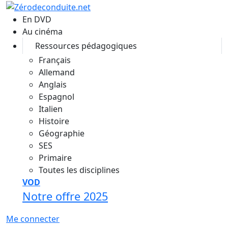
Aller au contenu principal
En DVD
Au cinéma
Ressources pédagogiques
Français
Allemand
Anglais
Espagnol
Italien
Histoire
Géographie
SES
Primaire
Toutes les disciplines
VOD
Notre offre 2025
Me connecter