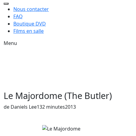
Nous contacter
FAQ
Boutique DVD
Films en salle
Menu
Le Majordome (The Butler)
Année de sortie du film
de Daniels Lee
132 minutes
2013