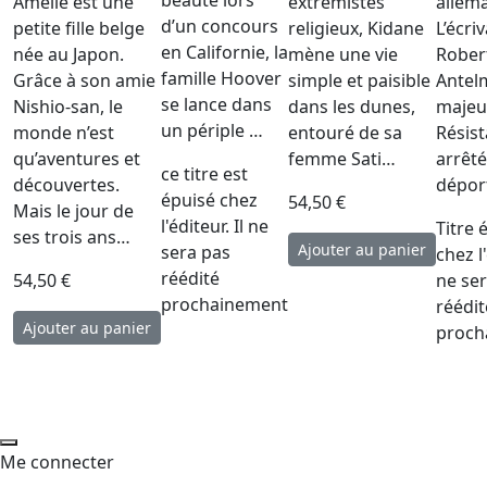
beauté lors
Amélie est une
extrémistes
allem
d’un concours
petite fille belge
religieux, Kidane
L’écri
en Californie, la
née au Japon.
mène une vie
Rober
famille Hoover
Grâce à son amie
simple et paisible
Antelm
se lance dans
Nishio-san, le
dans les dunes,
majeu
un périple …
monde n’est
entouré de sa
Résist
qu’aventures et
femme Sati…
arrêté
ce titre est
découvertes.
déport
épuisé chez
54,50 €
Mais le jour de
l'éditeur. Il ne
Titre 
ses trois ans…
sera pas
chez l
réédité
54,50 €
ne se
prochainement
réédit
proch
Me connecter