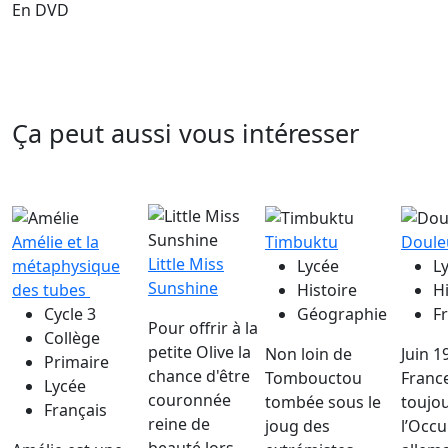
En DVD
Ça peut aussi vous intéresser
Amélie et la
Timbuktu
Douleu
Little Miss
métaphysique
Lycée
L
Sunshine
des tubes
Histoire
Hi
Cycle 3
Géographie
F
Pour offrir à la
Collège
petite Olive la
Non loin de
Juin 1
Primaire
chance d'être
Tombouctou
France
Lycée
couronnée
tombée sous le
toujo
Français
reine de
joug des
l’Occ