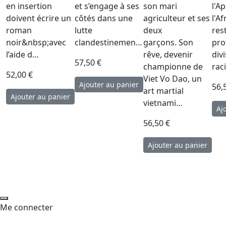
en insertion
et s’engage à ses
son mari
l'A
doivent écrire un
côtés dans une
agriculteur et ses
l'A
roman
lutte
deux
res
noir&nbsp;avec
clandestinemen…
garçons. Son
pro
l’aide d…
rêve, devenir
div
57,50 €
championne de
rac
52,00 €
Viet Vo Dao, un
56,
art martial
vietnami…
56,50 €
Me connecter