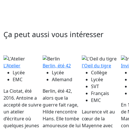
Ça peut aussi vous intéresser
L'Atelier
Berlin, été 42
l'Oeil du tigre
Inv
Lycée
Lycée
Collège
EMC
Allemand
Lycée
SVT
La Ciotat, été
Berlin, été 42,
Français
2016. Antoine a
alors que la
EMC
accepté de suivre
guerre fait rage,
En 
un atelier
Hilde rencontre
Laurence vit au
de 
d’écriture où
Hans. Elle tombe
cœur de la
Ma
quelques jeunes
amoureuse de lui
Mayenne avec
con