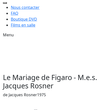
Nous contacter
FAQ
Boutique DVD
Films en salle
Menu
Le Mariage de Figaro - M.e.s.
Jacques Rosner
Année de sortie du film
de Jacques Rosner
1975