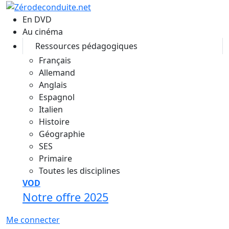
Aller au contenu principal
En DVD
Au cinéma
Ressources pédagogiques
Français
Allemand
Anglais
Espagnol
Italien
Histoire
Géographie
SES
Primaire
Toutes les disciplines
VOD
Notre offre 2025
Me connecter