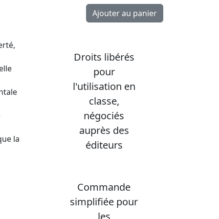
rté,
Droits libérés
elle
pour
l'utilisation en
ntale
classe,
négociés
e
auprès des
que la
éditeurs
Commande
simplifiée pour
les