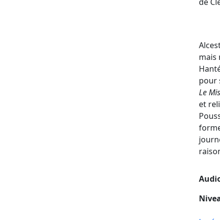
de Cl
Alces
mais 
Hanté
pour s
Le Mi
et rel
Pouss
forme
journ
raiso
Audio
Nivea