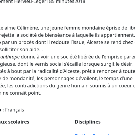
Année de sortie du film
ément Hervieu-Léger
185 minutes
2018
te aime Célimène, une jeune femme mondaine éprise de libe
rejette la société de bienséance à laquelle ils appartiennent.
 par un procès dont il redoute l’issue, Alceste se rend chez 
olliciter son aide...
santhrope
donne à voir une société libérée de l’emprise pare
igieuse, dont le vernis social s’écaille lorsque surgit le désir.
és à bout par la radicalité d’Alceste, prêt à renoncer à tout
 de mondanité, les personnages dévoilent, le temps d’une
ée, les contradictions du genre humain soumis à un coeur 
n ne connaît point.
 :
Français
ux scolaires
Disciplines