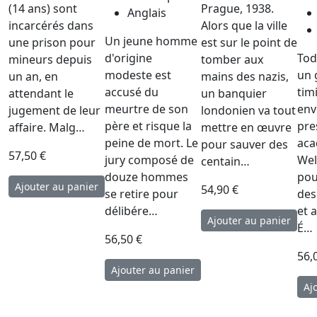
(14 ans) sont
Prague, 1938.
Anglais
incarcérés dans
Alors que la ville
Un jeune homme
une prison pour
est sur le point de
d'origine
Tod
mineurs depuis
tomber aux
modeste est
un 
un an, en
mains des nazis,
accusé du
tim
attendant le
un banquier
meurtre de son
env
jugement de leur
londonien va tout
père et risque la
pre
affaire. Malg…
mettre en œuvre
peine de mort. Le
aca
pour sauver des
57,50 €
jury composé de
Wel
centain…
douze hommes
pou
54,90 €
se retire pour
des
délibére…
et 
É…
56,50 €
56,