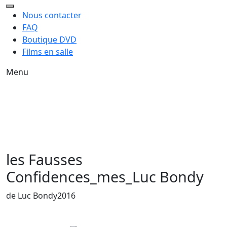
Nous contacter
FAQ
Boutique DVD
Films en salle
Menu
les Fausses
Confidences_mes_Luc Bondy
Année de sortie du film
de Luc Bondy
2016