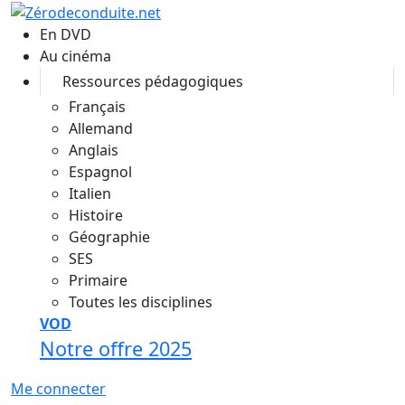
Aller au contenu principal
En DVD
Au cinéma
Ressources pédagogiques
Français
Allemand
Anglais
Espagnol
Italien
Histoire
Géographie
SES
Primaire
Toutes les disciplines
VOD
Notre offre 2025
Me connecter