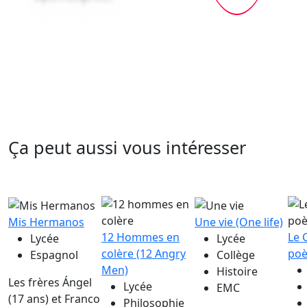
Ça peut aussi vous intéresser
Mis Hermanos
Une vie (One life)
12 Hommes en
Le 
Lycée
Lycée
colère (12 Angry
poè
Espagnol
Collège
Men)
Histoire
Les frères Ángel
Lycée
EMC
(17 ans) et Franco
Philosophie