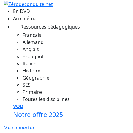
Aller au contenu principal
En DVD
Au cinéma
Ressources pédagogiques
Français
Allemand
Anglais
Espagnol
Italien
Histoire
Géographie
SES
Primaire
Toutes les disciplines
VOD
Notre offre 2025
Me connecter