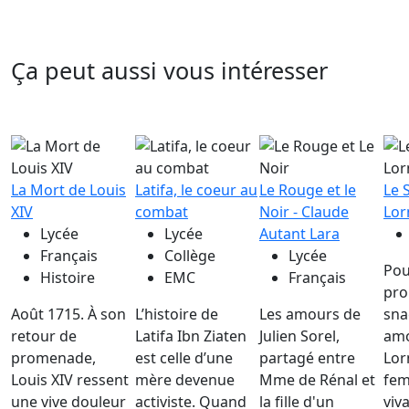
Ça peut aussi vous intéresser
La Mort de Louis
Latifa, le coeur au
Le Rouge et le
Le 
XIV
combat
Noir - Claude
Lor
Lycée
Lycée
Autant Lara
Français
Collège
Lycée
Pou
Histoire
EMC
Français
pro
Août 1715. À son
L’histoire de
Les amours de
sna
retour de
Latifa Ibn Ziaten
Julien Sorel,
amo
promenade,
est celle d’une
partagé entre
Lor
Louis XIV ressent
mère devenue
Mme de Rénal et
fem
une vive douleur
activiste. Quand
la fille d'un
viv