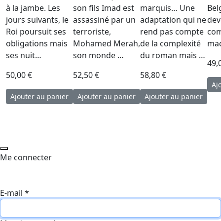
à la jambe. Les
son fils Imad est
marquis… Une
Bel
jours suivants, le
assassiné par un
adaptation qui ne
dev
Roi poursuit ses
terroriste,
rend pas compte
com
obligations mais
Mohamed Merah,
de la complexité
mac
ses nuit…
son monde …
du roman mais …
49,
50,00 €
52,50 €
58,80 €
Me connecter
E-mail
*