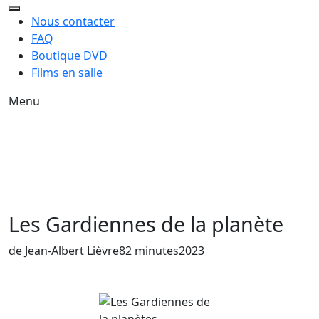
Nous contacter
FAQ
Boutique DVD
Films en salle
Menu
Les Gardiennes de la planète
Année de sortie du film
de Jean-Albert Lièvre
82 minutes
2023