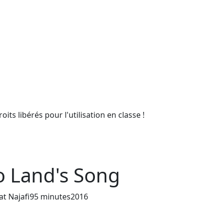
ts libérés pour l'utilisation en classe !
 Land's Song
Année de sortie du film
at Najafi
95 minutes
2016