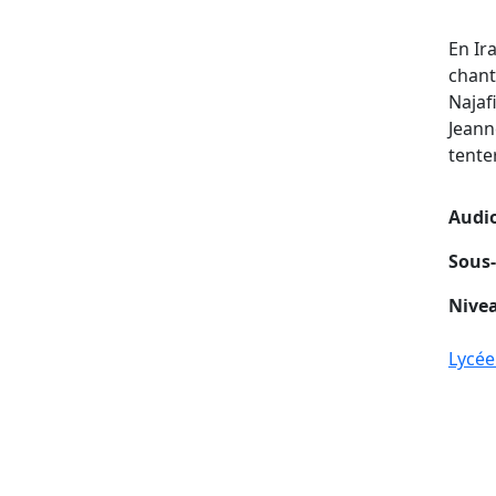
En Ir
chant
Najafi
Jeann
tente
Audio
Sous-
Nivea
Lycée