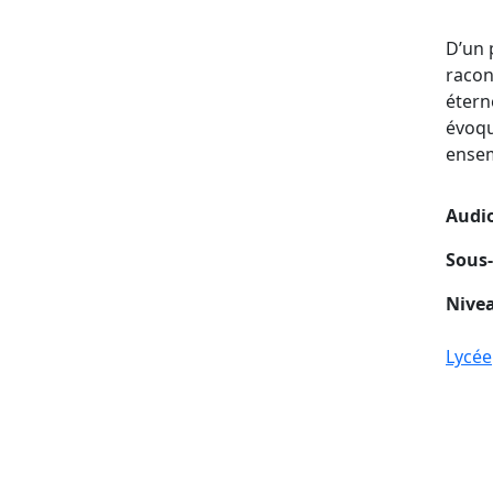
D’un 
racon
étern
évoque
ense
Audio
Sous-
Nivea
Lycée