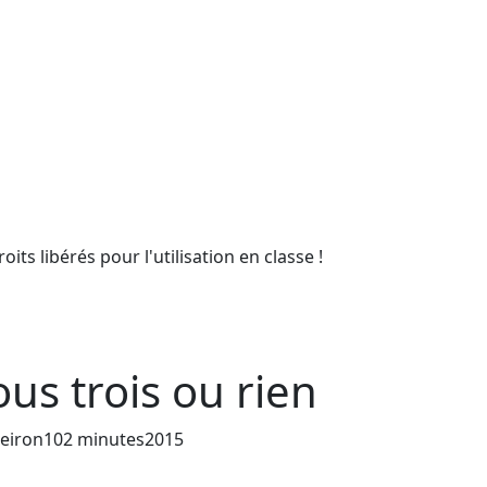
ts libérés pour l'utilisation en classe !
us trois ou rien
Année de sortie du film
eiron
102 minutes
2015