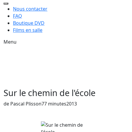
Nous contacter
FAQ
Boutique DVD
Films en salle
Menu
Sur le chemin de l'école
Année de sortie du film
de Pascal Plisson
77 minutes
2013