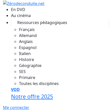
Aller au contenu principal
En DVD
Au cinéma
Ressources pédagogiques
Français
Allemand
Anglais
Espagnol
Italien
Histoire
Géographie
SES
Primaire
Toutes les disciplines
VOD
Notre offre 2025
Me connecter