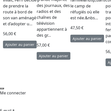
des journaux, des
de prendre la
le camp de
pol
radios et des
route à bord de
réfugiés où elle
tr
chaînes de
son van aménagé
est née.&nbs…
po
télévision
et d’adopter u…
in
47,50 €
appartiennent à
fe
56,00 €
des gr…
pa
co
57,00 €
56
Me connecter
E-mail
*