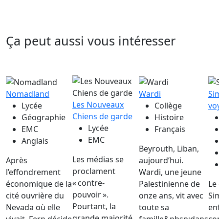
Ça peut aussi vous intéresser
Nomadland
Wardi
Si
Les Nouveaux
Lycée
Collège
vo
Chiens de garde
Géographie
Histoire
Lycée
EMC
Français
EMC
Anglais
Beyrouth, Liban,
Les médias se
Après
aujourd’hui.
proclament
l’effondrement
Wardi, une jeune
« contre-
économique de la
Palestinienne de
Le
pouvoir ».
cité ouvrière du
onze ans, vit avec
Si
Pourtant, la
Nevada où elle
toute sa
en
grande majorité
vivait, Fern décide
famille&nbsp;dans
co