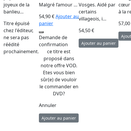
joyeux de la
Malgré l’amour …
Vosges. Aidé par
cœur 
banlieu…
certains
à la 
54,90 €
Ajouter au
villageois, i…
Titre épuisé
panier
57,00
chez l'éditeur,
54,50 €
ne sera pas
Demande de
réédité
confirmation
prochainement.
ce titre est
proposé dans
notre offre VOD.
Etes vous bien
sûr(e) de vouloir
le commander en
DVD?
Annuler