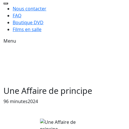
Nous contacter
FAQ
Boutique DVD
Films en salle
Menu
Une Affaire de principe
Année de sortie du film
96 minutes
2024