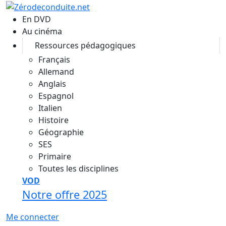
Aller au contenu principal
En DVD
Au cinéma
Ressources pédagogiques
Français
Allemand
Anglais
Espagnol
Italien
Histoire
Géographie
SES
Primaire
Toutes les disciplines
VOD
Notre offre 2025
Me connecter