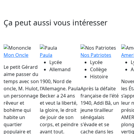
Ça peut aussi vous intéresser
Mon Oncle
Paula
Nos Patriotes
Amer
Lycée
Lycée
L
Le petit Gérard
Allemand
Collège
A
aime passer du
Histoire
temps avec son
1900, Nord de
Novem
oncle, M. Hulot,
l’Allemagne. Paula
Après la défaite
les É
un personnage
Becker a 24 ans
française de l'été
s’appr
rêveur et
et veut la liberté,
1940, Addi Bâ, un
leur 
bohème qui
la gloire, le droit
jeune tirailleur
prési
habite un
de jouir de son
sénégalais
AMERI
quartier
corps, et peindre
s'évade et se
plon
populaire et
avant tout.
cache dans les
verti