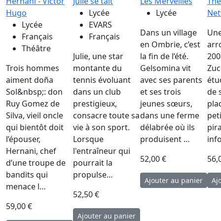
Hernani - Victor
Julie se tait
Les Merveilles
The
Hugo
Lycée
Lycée
Ne
Lycée
EVARS
Dans un village
Une
Français
Français
en Ombrie, c’est
arr
Théâtre
Julie, une star
la fin de l’été.
200
Trois hommes
montante du
Gelsomina vit
Zuc
aiment doña
tennis évoluant
avec ses parents
étu
Sol&nbsp;: don
dans un club
et ses trois
de 
Ruy Gomez de
prestigieux,
jeunes sœurs,
pla
Silva, vieil oncle
consacre toute sa
dans une ferme
pet
qui bientôt doit
vie à son sport.
délabrée où ils
pir
l’épouser,
Lorsque
produisent …
inf
Hernani, chef
l'entraîneur qui
52,00 €
56,
d’une troupe de
pourrait la
bandits qui
propulse…
menace l…
52,50 €
59,00 €