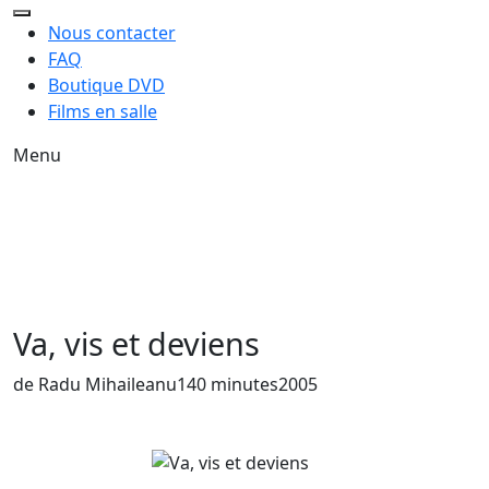
Nous contacter
FAQ
Boutique DVD
Films en salle
Menu
Va, vis et deviens
Année de sortie du film
de Radu Mihaileanu
140 minutes
2005