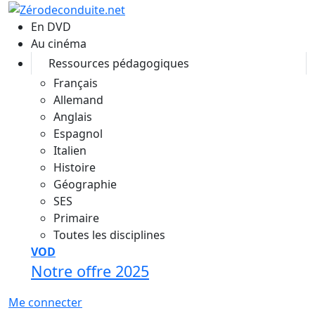
Aller au contenu principal
En DVD
Au cinéma
Ressources pédagogiques
Français
Allemand
Anglais
Espagnol
Italien
Histoire
Géographie
SES
Primaire
Toutes les disciplines
VOD
Notre offre 2025
Me connecter