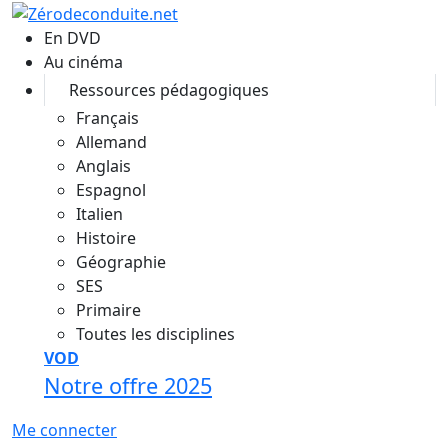
Aller au contenu principal
En DVD
Au cinéma
Ressources pédagogiques
Français
Allemand
Anglais
Espagnol
Italien
Histoire
Géographie
SES
Primaire
Toutes les disciplines
VOD
Notre offre 2025
Me connecter