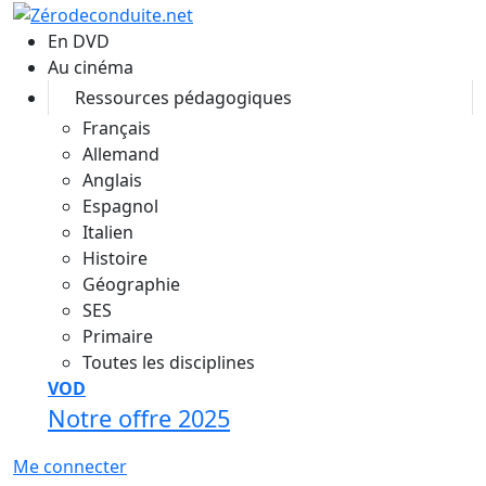
Aller au contenu principal
En DVD
Au cinéma
Ressources pédagogiques
Français
Allemand
Anglais
Espagnol
Italien
Histoire
Géographie
SES
Primaire
Toutes les disciplines
VOD
Notre offre 2025
Me connecter