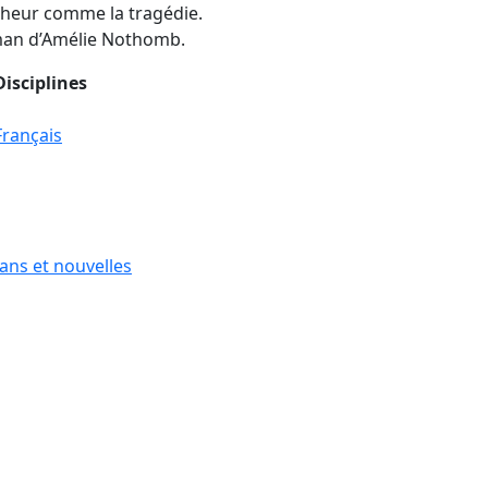
bonheur comme la tragédie.
man d’Amélie Nothomb.
Disciplines
Français
ns et nouvelles