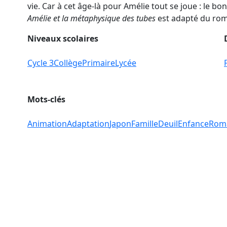
vie. Car à cet âge-là pour Amélie tout se joue : le 
Amélie et la métaphysique des tubes
est adapté du ro
Niveaux scolaires
Cycle 3
Collège
Primaire
Lycée
Mots-clés
Animation
Adaptation
Japon
Famille
Deuil
Enfance
Roma