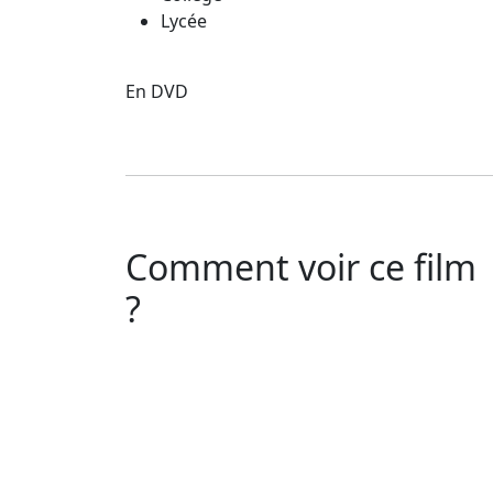
Lycée
En DVD
Comment voir ce film
?