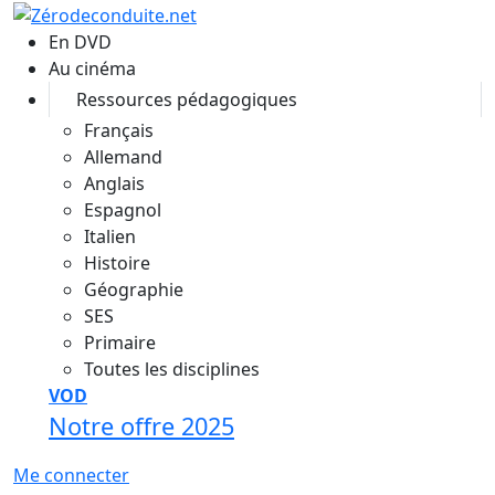
Aller au contenu principal
En DVD
Au cinéma
Ressources pédagogiques
Français
Allemand
Anglais
Espagnol
Italien
Histoire
Géographie
SES
Primaire
Toutes les disciplines
VOD
Notre offre 2025
Me connecter