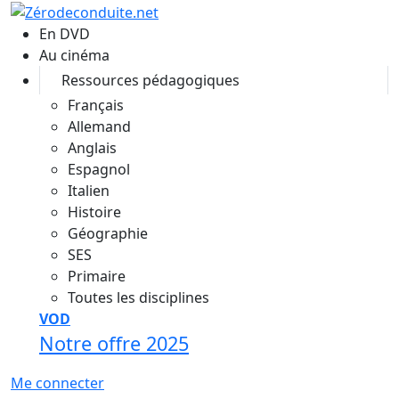
Aller au contenu principal
En DVD
Au cinéma
Ressources pédagogiques
Français
Allemand
Anglais
Espagnol
Italien
Histoire
Géographie
SES
Primaire
Toutes les disciplines
VOD
Notre offre 2025
Me connecter