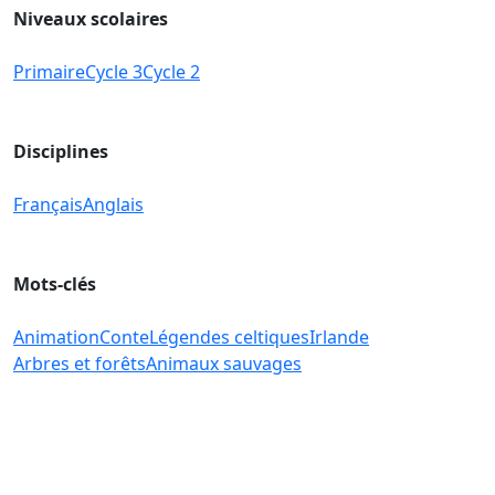
Niveaux scolaires
Primaire
Cycle 3
Cycle 2
Disciplines
Français
Anglais
Mots-clés
Animation
Conte
Légendes celtiques
Irlande
Arbres et forêts
Animaux sauvages