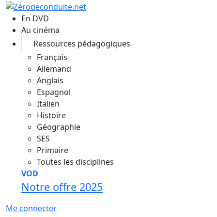
Aller au contenu principal
En DVD
Au cinéma
Ressources pédagogiques
Français
Allemand
Anglais
Espagnol
Italien
Histoire
Géographie
SES
Primaire
Toutes les disciplines
VOD
Notre offre 2025
Me connecter