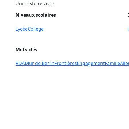
Une histoire vraie.
Niveaux scolaires
Lycée
Collège
Mots-clés
RDA
Mur de Berlin
Frontières
Engagement
Famille
All