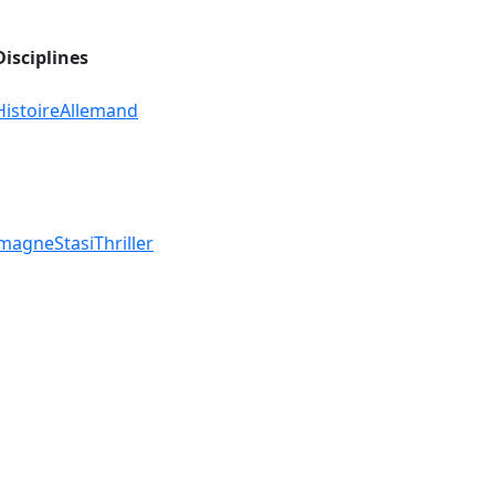
Disciplines
Histoire
Allemand
emagne
Stasi
Thriller