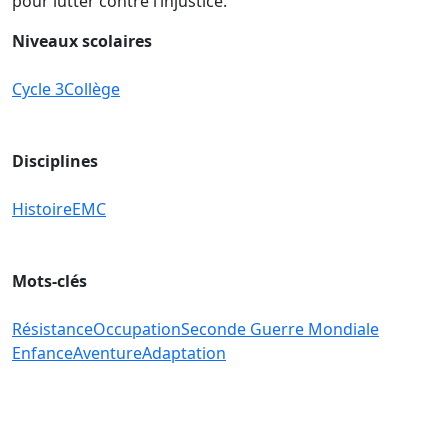
pour lutter contre l’injustice.
Niveaux scolaires
Cycle 3
Collège
Disciplines
Histoire
EMC
Mots-clés
Résistance
Occupation
Seconde Guerre Mondiale
Enfance
Aventure
Adaptation