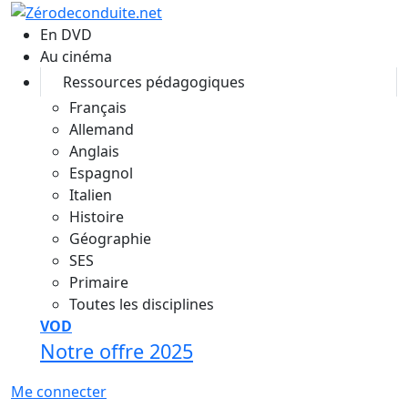
Aller au contenu principal
En DVD
Au cinéma
Ressources pédagogiques
Français
Allemand
Anglais
Espagnol
Italien
Histoire
Géographie
SES
Primaire
Toutes les disciplines
VOD
Notre offre 2025
Me connecter