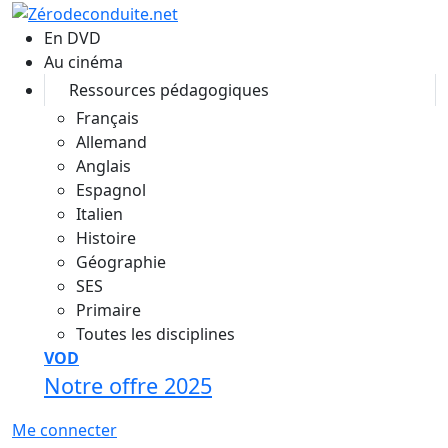
Aller au contenu principal
En DVD
Au cinéma
Ressources pédagogiques
Français
Allemand
Anglais
Espagnol
Italien
Histoire
Géographie
SES
Primaire
Toutes les disciplines
VOD
Notre offre 2025
Me connecter