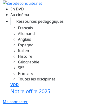
Aller au contenu principal
En DVD
Au cinéma
Ressources pédagogiques
Français
Allemand
Anglais
Espagnol
Italien
Histoire
Géographie
SES
Primaire
Toutes les disciplines
VOD
Notre offre 2025
Me connecter