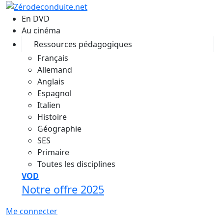
Aller au contenu principal
En DVD
Au cinéma
Ressources pédagogiques
Français
Allemand
Anglais
Espagnol
Italien
Histoire
Géographie
SES
Primaire
Toutes les disciplines
VOD
Notre offre 2025
Me connecter