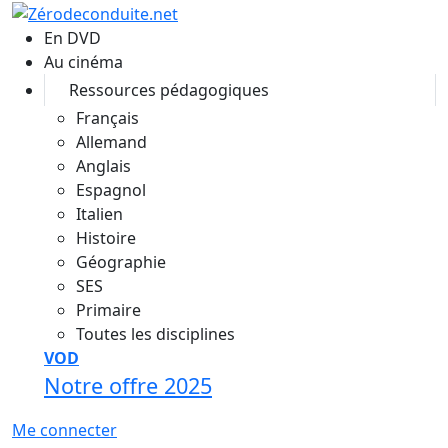
Aller au contenu principal
En DVD
Au cinéma
Ressources pédagogiques
Français
Allemand
Anglais
Espagnol
Italien
Histoire
Géographie
SES
Primaire
Toutes les disciplines
VOD
Notre offre 2025
Me connecter