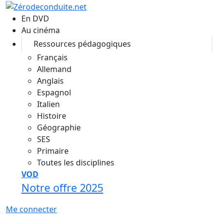
Aller au contenu principal
En DVD
Au cinéma
Ressources pédagogiques
Français
Allemand
Anglais
Espagnol
Italien
Histoire
Géographie
SES
Primaire
Toutes les disciplines
VOD
Notre offre 2025
Me connecter