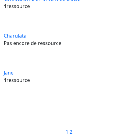
1
ressource
Charulata
Pas encore de ressource
Jane
1
ressource
Pagination
1
2