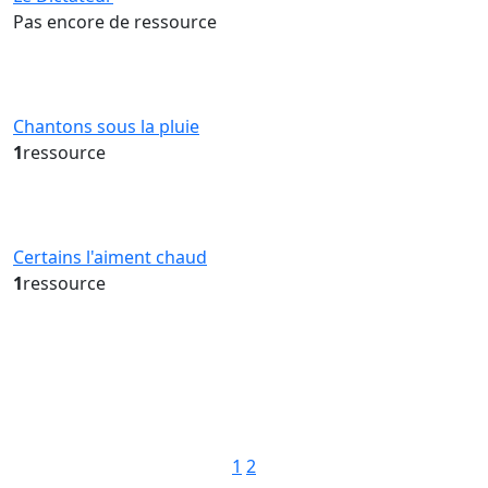
Pas encore de ressource
Chantons sous la pluie
1
ressource
Certains l'aiment chaud
1
ressource
Pagination
1
2