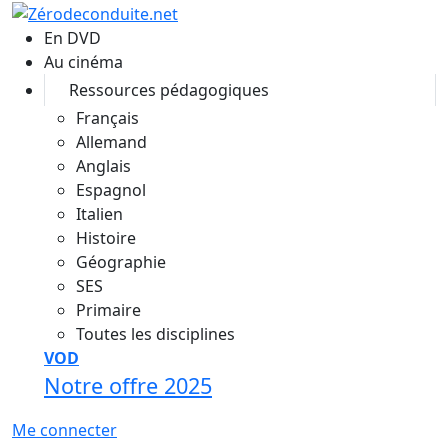
Aller au contenu principal
En DVD
Au cinéma
Ressources pédagogiques
Français
Allemand
Anglais
Espagnol
Italien
Histoire
Géographie
SES
Primaire
Toutes les disciplines
VOD
Notre offre 2025
Me connecter