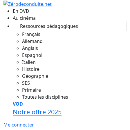
Aller au contenu principal
En DVD
Au cinéma
Ressources pédagogiques
Français
Allemand
Anglais
Espagnol
Italien
Histoire
Géographie
SES
Primaire
Toutes les disciplines
VOD
Notre offre 2025
Me connecter