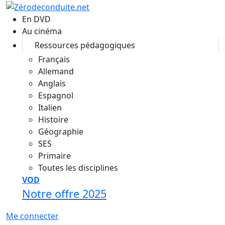
Aller au contenu principal
En DVD
Au cinéma
Ressources pédagogiques
Français
Allemand
Anglais
Espagnol
Italien
Histoire
Géographie
SES
Primaire
Toutes les disciplines
VOD
Notre offre 2025
Me connecter