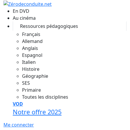
Aller au contenu principal
En DVD
Au cinéma
Ressources pédagogiques
Français
Allemand
Anglais
Espagnol
Italien
Histoire
Géographie
SES
Primaire
Toutes les disciplines
VOD
Notre offre 2025
Me connecter