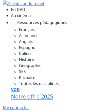
Aller au contenu principal
En DVD
Au cinéma
Ressources pédagogiques
Français
Allemand
Anglais
Espagnol
Italien
Histoire
Géographie
SES
Primaire
Toutes les disciplines
VOD
Notre offre 2025
Me connecter