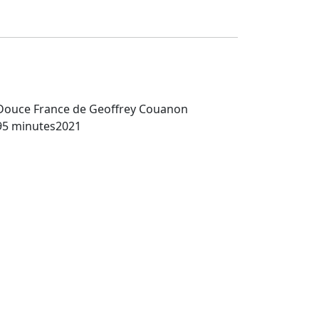
Douce France
de Geoffrey Couanon
95 minutes
2021