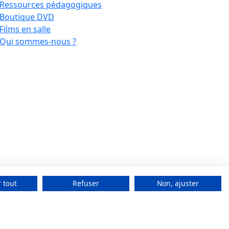
Ressources pédagogiques
Boutique DVD
Films en salle
Qui sommes-nous ?
 tout
Refuser
Non, ajuster